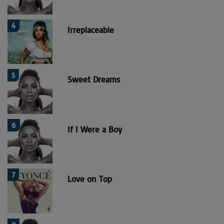
4
Irreplaceable
5
Sweet Dreams
6
If I Were a Boy
7
Love on Top