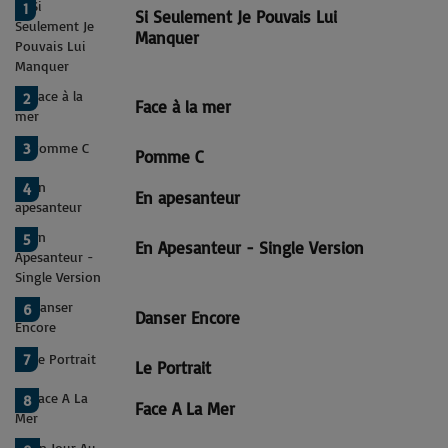
1
Si Seulement Je Pouvais Lui
Manquer
2
Face à la mer
3
Pomme C
4
En apesanteur
5
En Apesanteur - Single Version
6
Danser Encore
7
Le Portrait
8
Face A La Mer