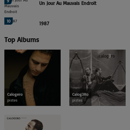
9
Un Jour Au Mauvais Endroit
10
1987
Top Albums
Calogero
Calog3Ro
pistes
pistes