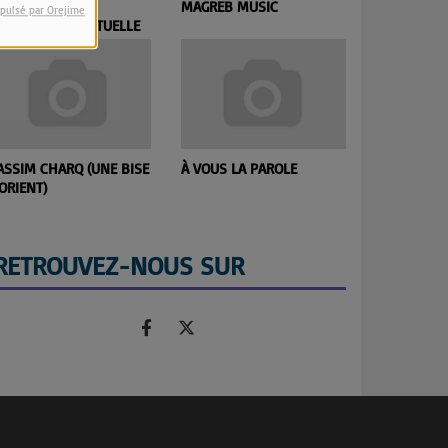
HEURE DE LA
MAGREB MUSIC
ET SI ON PA
pulsé par Orejime
ENCONTRE SPIRITUELLE
ASSIM CHARQ (UNE BISE
À VOUS LA PAROLE
PASSION C
ORIENT)
RETROUVEZ-NOUS SUR