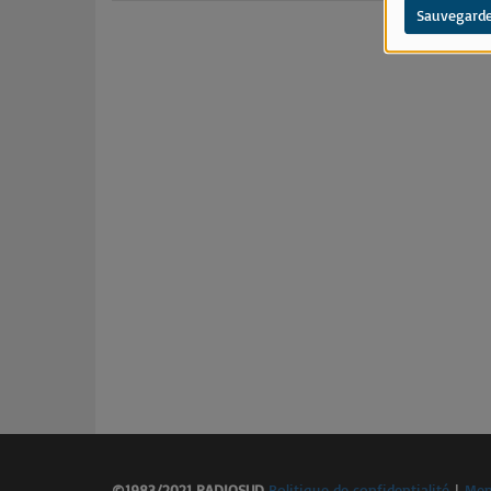
Sauvegarde
©1983/2021 RADIOSUD
Politique de confidentialité
|
Men