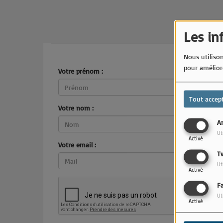
Les in
Nous utilison
pour améliore
Votre prénom :
Tout accep
Votre nom :
An
Ut
Activé
Votre email :
T
Ut
Activé
F
Ut
Activé