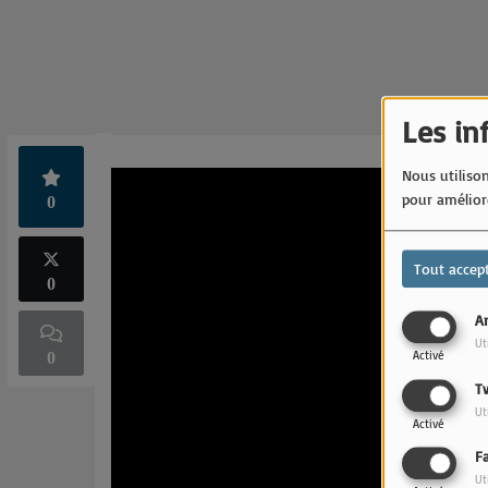
Les in
Nous utilison
pour améliore
0
Tout accep
0
An
Ut
Activé
0
T
Ut
Activé
F
Ut