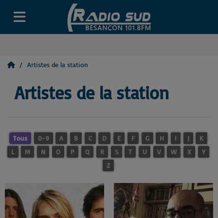
Artistes de la station
Artistes de la station
Tous
0-9
A
B
C
D
E
F
G
H
I
J
K
L
M
N
O
P
Q
R
S
T
U
V
W
X
Y
Z