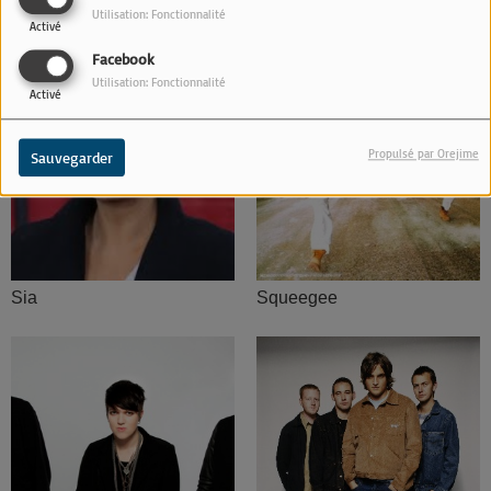
Utilisation: Fonctionnalité
Ridsa
Roxette
Activé
Facebook
Utilisation: Fonctionnalité
Activé
Propulsé par Orejime
Sauvegarder
Sia
Squeegee