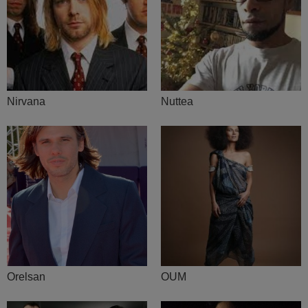
Nirvana
Nuttea
Orelsan
OUM