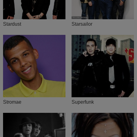
Stardust
Starsailor
Stromae
Superfunk