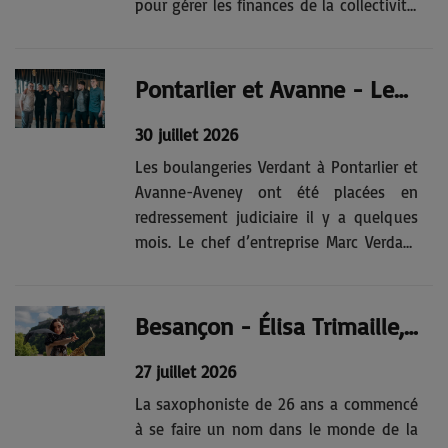
pour gérer les finances de la collectivité.
Avec rigueur promet-il.On pourrait voir
en Fabrice Taillard, 53 ans, la cravate bien
mise, un homme plutôt austère, ce n’est
Pontarlier et Avanne - Les boulangeries Verdant en redressement judiciaire
sans...
30 juillet 2026
Les boulangeries Verdant à Pontarlier et
Avanne-Aveney ont été placées en
redressement judiciaire il y a quelques
mois. Le chef d’entreprise Marc Verdant
explique les raisons et rassure : son
équipe et lui répondent présents et
comptent bien continuer.“La situation
Besançon - Élisa Trimaille, la nouvelle star du saxo
de l’entreprise reste bonne” -...
27 juillet 2026
La saxophoniste de 26 ans a commencé
à se faire un nom dans le monde de la