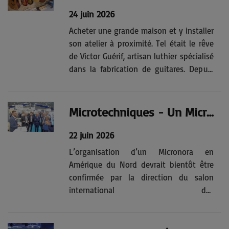
Une...
24 juin 2026
Acheter une grande maison et y installer
son atelier à proximité. Tel était le rêve
de Victor Guérif, artisan luthier spécialisé
dans la fabrication de guitares. Depuis
quelques semaines, cet objectif est
devenu réalité pour lui.C’est à l’entrée du
petit village d’Abbans-Dessous, en
Microtechniques - Un Micronora sur le continent américain dès l’an prochain
venant de...
22 juin 2026
L’organisation d’un Micronora en
Amérique du Nord devrait bientôt être
confirmée par la direction du salon
international des
microtechniquesL’information a été
officiellement dévoilée le 29 avril lors de
la conférence de presse nationale