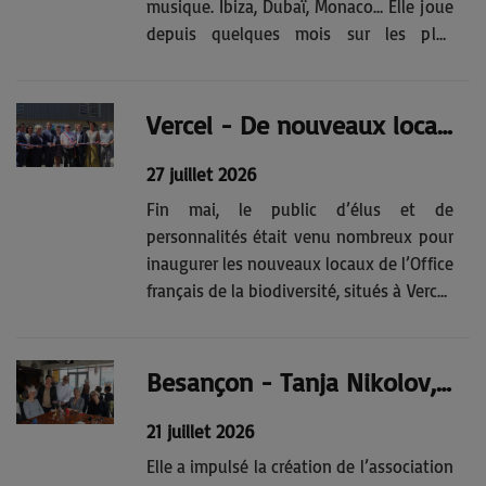
musique. Ibiza, Dubaï, Monaco… Elle joue
depuis quelques mois sur les plus
grandes scènes festives de la planète
aux côtés de D.J.
internationauxRécemment, c’est à
Vercel - De nouveaux locaux de l’O.F.B. pour une meilleure visibilité
Monaco qu’elle a été appelée à jouer du
saxophone, pour un...
27 juillet 2026
Fin mai, le public d’élus et de
personnalités était venu nombreux pour
inaugurer les nouveaux locaux de l’Office
français de la biodiversité, situés à Vercel.
Un lieu symbolisant une meilleure
visibilité pour l’agence, régulièrement la
cible d’attaques au national.La
Besançon - Tanja Nikolov, reflet d’humanité
mobilisation a fait chaud au...
21 juillet 2026
Elle a impulsé la création de l’association