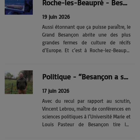
Roche-les-Beaupré - Besançon, capitale des poissons de mer et des coraux !
organisée par l’association Micronora.
L’indiscrétion...
19 juin 2026
Aussi étonnant que ça puisse paraître, le
Grand Besançon abrite une des plus
grandes fermes de culture de récifs
d’Europe. Et c’est à Roche-lez-Beaupré
que ça se passe.Des bâtiments
d’apparence banale dans une des zones
industrielles du Grand Besançon, à
Politique - “Besançon a suivi un mouvement national de droitisation”
l’entrée de Roche-lez-Beaupré. À...
17 juin 2026
Avec du recul par rapport au scrutin,
Vincent Lebrou, maître de conférences en
sciences politiques à l’Université Marie et
Louis Pasteur de Besançon tire les
enseignements de ces élections
municipales qui auront réservé leur lot