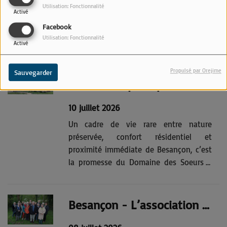
La concurrence internationale et les prix
Utilisation: Fonctionnalité
Activé
de l’acier viennent directement menacer
Facebook
la pérennité de l’activité du groupe
Utilisation: Fonctionnalité
Bourgeois à Besançon. Le patron alerte.«
Activé
Je ne veux pas me résoudre à devoir
supprimer des postes ici, dans le berceau
Propulsé par Orejime
Sauvegarder
de l’entreprise » prévient Raymond-
Il ne reste que 3 parcelles aux Domaine des Soeurs !
Nicolas Bourgeois, le...
10 juillet 2026
Un cadre de vie rare entre nature
préservée, confort résidentiel et
proximité immédiate de Besançon, c’est
la promesse du Domaine des Soeurs à
Montferrand-le-Château. Découvrez les
dernières opportunités de ce programme
immobilier unique en son genre, 3
Besançon - L’association FramiB, pour un meilleur accueil des migrants
parcelles libre constructeur.À...