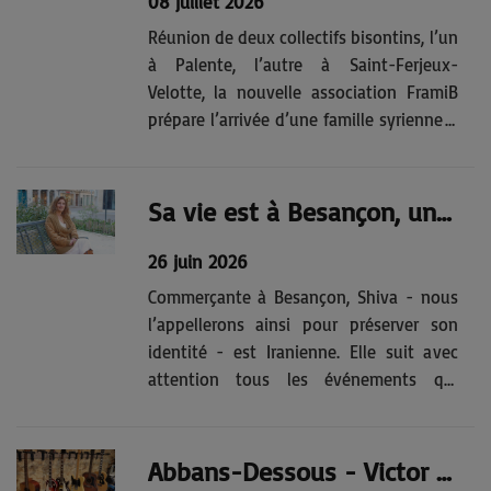
08 juillet 2026
Réunion de deux collectifs bisontins, l’un
à Palente, l’autre à Saint-Ferjeux-
Velotte, la nouvelle association FramiB
prépare l’arrivée d’une famille syrienne à
Besançon. Toutes les bonnes volontés
sont les bienvenuesAprès l’été, si les
circonstances le permettent, une famille
Sa vie est à Besançon, une partie de son coeur est toujours en Iran
de 4 personnes en...
26 juin 2026
Commerçante à Besançon, Shiva - nous
l’appellerons ainsi pour préserver son
identité - est Iranienne. Elle suit avec
attention tous les événements qui
touchent à son pays d’origine dont elle
espère secrètement la libération
prochaine.Soudain, au milieu de la
Abbans-Dessous - Victor Guérif a la guitare qui le démange
conversation, un coup de téléphone.