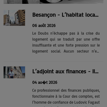
Besançon - L’habitat locatif social est sous tension
06 août 2026
Le Doubs n’échappe pas à la crise du
logement qui se traduit par une offre
insuffisante et une forte pression sur le
logement social. Aucun secteur n’est
épargné et la tension sur le logement
social locatif se maintient en zone
urbaine comme en milieu rural.En
L’adjoint aux finances - Il est le nouvel argentier de la Ville de Besançon
Bourgogne-Franche-Comté, l’offre...
04 ao�t 2026
Ce professionnel des finances publiques,
fonctionnaire à la Cour des comptes, est
l’homme de confiance de Ludovic Fagaut