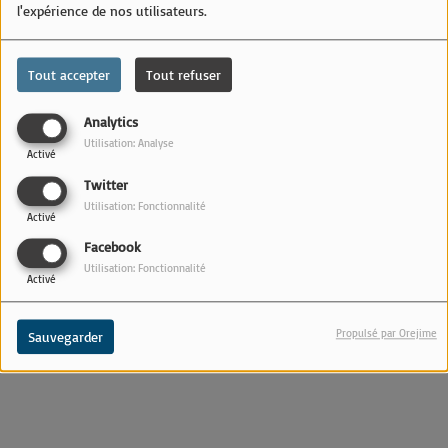
l'expérience de nos utilisateurs.
Tout accepter
Tout refuser
Métropole de Lyon. Ils roulent à trottinette sur le périphérique
lyonnais : une vidéo TikTok fait réagir
Analytics
Utilisation: Analyse
Activé
Twitter
Utilisation: Fonctionnalité
Activé
Facebook
Utilisation: Fonctionnalité
Activé
Propulsé par Orejime
Sauvegarder