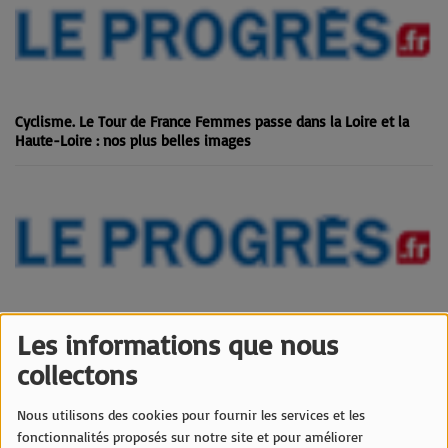
Cyclisme. Le Tour de France Femmes passe dans la Loire et la
Haute-Loire : nos plus belles images
Football. VAR absente, plus de joueurs, des champions… Tout
Les informations que nous
savoir sur la saison 2026/2027 en Ligue 2
collectons
Nous utilisons des cookies pour fournir les services et les
fonctionnalités proposés sur notre site et pour améliorer