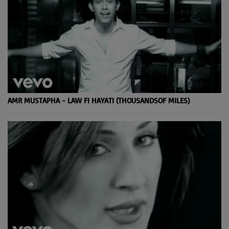
AMR MUSTAPHA - LAW FI HAYATI (THOUSANDSOF MILES)