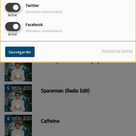
Animal Army
Twitter
Utilisation: Fonctionnalité
Activé
Facebook
3
Zodiac Sign
Utilisation: Fonctionnalité
Activé
Propulsé par Orejime
Sauvegarder
4
The Boy With the X-Ray Eyes
5
Spaceman (Radio Edit)
6
Caffeine