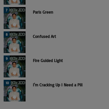
7
Paris Green
8
Confused Art
9
Fire Guided Light
10
I'm Cracking Up I Need a Pill